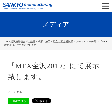
メディア
CFRP炭素繊維複合材の設計・成形・加工・組立の三協製作所
>
メディア
>
未分類
> 『MEX
金沢2019』にて展示致します。
『MEX金沢2019』にて展示
致します。
2019/03/26
LINEで送る