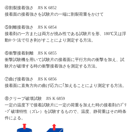
④割裂接着強さ JIS K 6852
接着面の接着強さを試験片の一端に割裂荷重をかけて
⑤剝離接着強さ JIS K 6854
接着剤の一方または両方が撓み性である試験片を形、180℃又は浮
動ﾛｰﾗｰ法で引き剥がすことにより測定する方法。
⑥衝撃接着剝離 JIS K 6855
衝撃試験機を用いて試験片の接着面に平行方向の衝撃を加え、試
験片が破壊する時の衝撃接着強さを測定する方法。
⑦曲げ接着強さ JIS K 6856
接着面に直角方向の曲げ応力に｢加えることにより測定する方法。
⑧クリープ破壊試験 JIS K 6859
一定の温度下で接着試験片に一定の荷重を加えた時の接着剤のﾌﾟﾘ
ｰﾌﾟ破壊特性（ズレ）を試験するもので、温度、静荷重はその時条
件による。