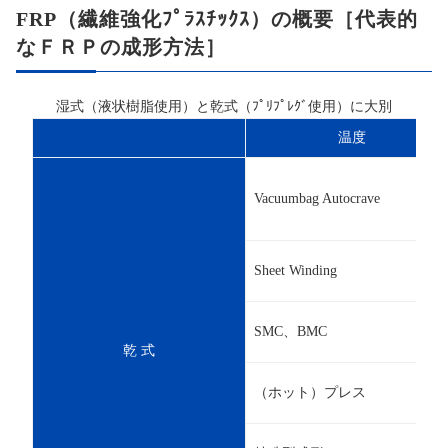
FRP（繊維強化ﾌﾟﾗｽﾁｯｸｽ）の概要［代表的
なＦＲＰの成形方法］
湿式（液状樹脂使用）と乾式（ﾌﾟﾘﾌﾟﾚｸﾞ使用）に大別
温度
Vacuumbag Autocrave
Sheet Winding
SMC、BMC
乾 式
（ホット）プレス