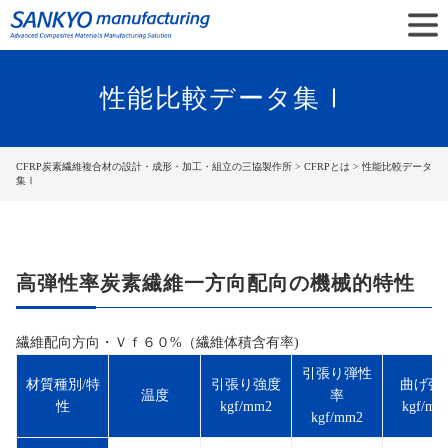
性能比較データ集Ⅰ
CFRP炭素繊維複合材の設計・成形・加工・組立の三協製作所
>
CFRPとは
> 性能比較データ
集Ⅰ
高弾性率炭素繊維一方向配向の機械的特性
繊維配向方向・Ｖｆ６０%（繊維体積含有率)
引張り弾性
材質種別/特
引張り強度
曲げ強
温度
率
性
kgf/mm2
kgf/mm
kgf/mm2