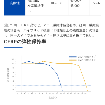
ton/mm2
43,000～
高剛性
140～150
55～60
炭素繊維使
45,000
い
(注)＊ 同一ＦＲＰ品では、Ｖｆ（繊維体積含有率）は同一繊維積
層の場合も、ハイブリッド積層（２種類以上の繊維混合）の場合
も 同一のＶｆであるからＶｆ＝厚さ比率に置き換えて良い。
CFRPの弾性保持率